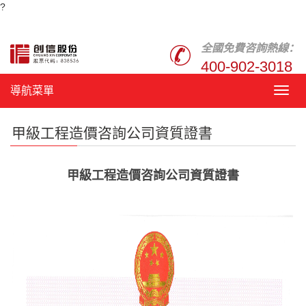
?
全國免費咨詢熱線：
400-902-3018
導航菜單
導
航
菜
甲級工程造價咨詢公司資質證書
單
甲級工程造價咨詢公司資質證書